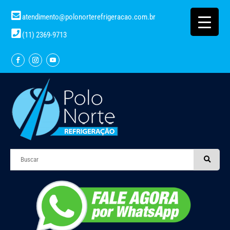
atendimento@polonorterefrigeracao.com.br
(11) 2369-9713