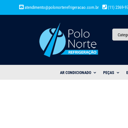
atendimento@polonorterefrigeracao.com.br
(11) 2369-9
Categ
AR CONDICIONADO
PEÇAS