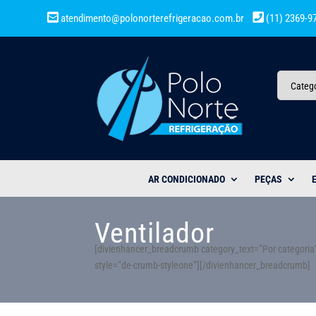
atendimento@polonorterefrigeracao.com.br
(11) 2369-9
Categ
AR CONDICIONADO
PEÇAS
Ventilador
[divienhancer_breadcrumb category_text=”Por categoria” 
style=”de-crumb-styleone”][/divienhancer_breadcrumb]