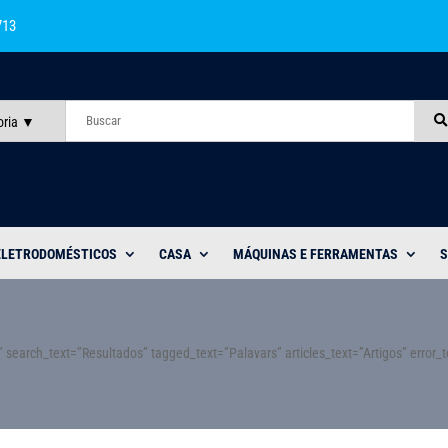
713
oria
ELETRODOMÉSTICOS
CASA
MÁQUINAS E FERRAMENTAS
S
search_text=”Resultados” tagged_text=”Palavars” articles_text=”Artigos” error_t