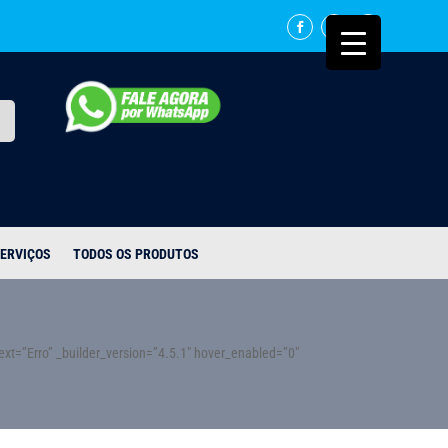
ERVIÇOS
TODOS OS PRODUTOS
ext=”Erro” _builder_version=”4.5.1″ hover_enabled=”0″