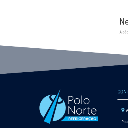
Ne
A pág
CON
A
Pau