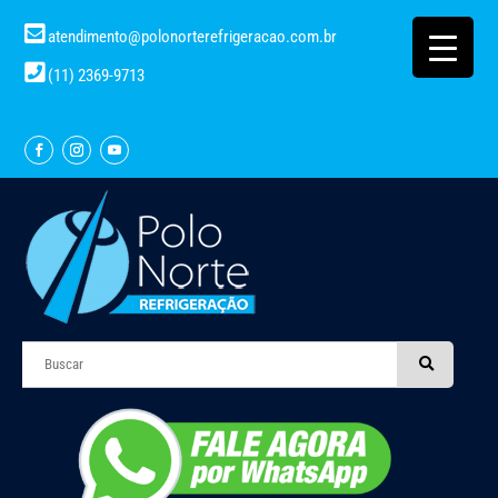
atendimento@polonorterefrigeracao.com.br
(11) 2369-9713