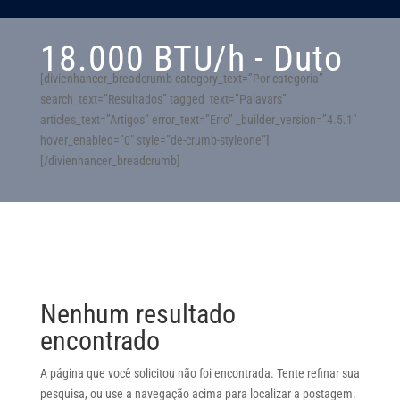
18.000 BTU/h - Duto
[divienhancer_breadcrumb category_text=”Por categoria”
search_text=”Resultados” tagged_text=”Palavars”
articles_text=”Artigos” error_text=”Erro” _builder_version=”4.5.1″
hover_enabled=”0″ style=”de-crumb-styleone”]
[/divienhancer_breadcrumb]
Nenhum resultado
encontrado
A página que você solicitou não foi encontrada. Tente refinar sua
pesquisa, ou use a navegação acima para localizar a postagem.