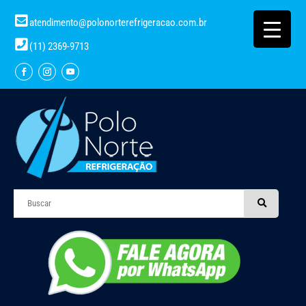
atendimento@polonorterefrigeracao.com.br
(11) 2369-9713