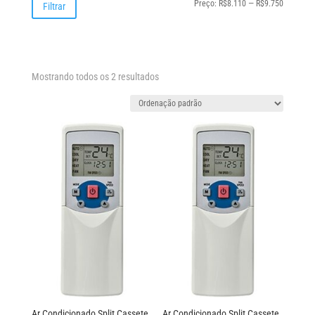
Preço
Preço
Preço:
R$8.110
—
R$9.750
Filtrar
mínimo
máximo
Mostrando todos os 2 resultados
Ar Condicionado Split Cassete
Ar Condicionado Split Cassete