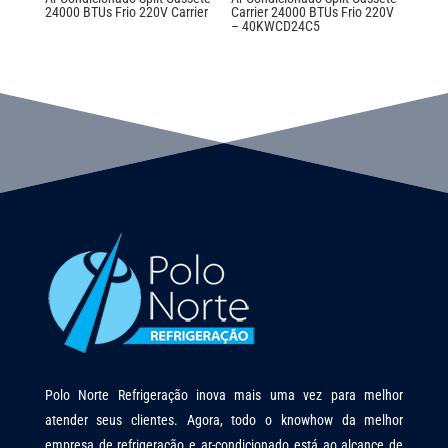
24000 BTUs Frio 220V Carrier
Carrier 24000 BTUs Frio 220V
– 40KWCD24C5
Polo Norte Refrigeração inova mais uma vez para melhor
atender seus clientes. Agora, todo o knowhow da melhor
empresa de refrigeração e ar-condicionado está ao alcance de