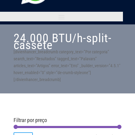
24.000 BTU/h-split-
cassete
[divienhancer_breadcrumb category_text=”Por categoria”
search_text=”Resultados” tagged_text=”Palavars”
articles_text=”Artigos” error_text=”Erro” _builder_version=”4.5.1″
hover_enabled=”0″ style=”de-crumb-styleone”]
[/divienhancer_breadcrumb]
Filtrar por preço