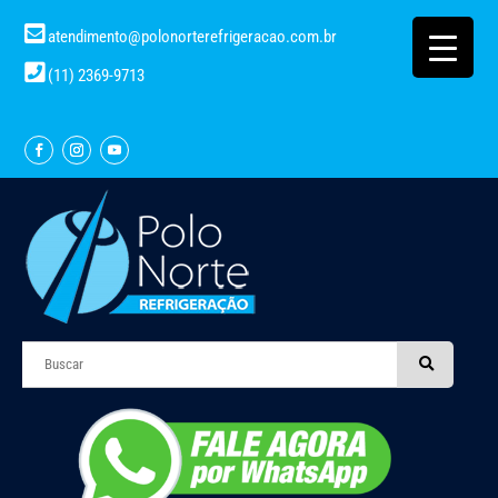
atendimento@polonorterefrigeracao.com.br
(11) 2369-9713