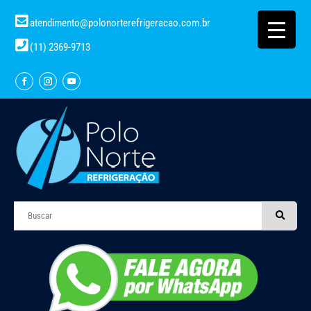
atendimento@polonorterefrigeracao.com.br
(11) 2369-9713