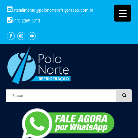
atendimento@polonorterefrigeracao.com.br
(11) 2369-9713