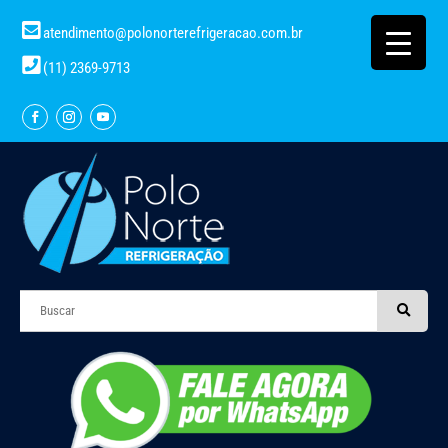
atendimento@polonorterefrigeracao.com.br
(11) 2369-9713