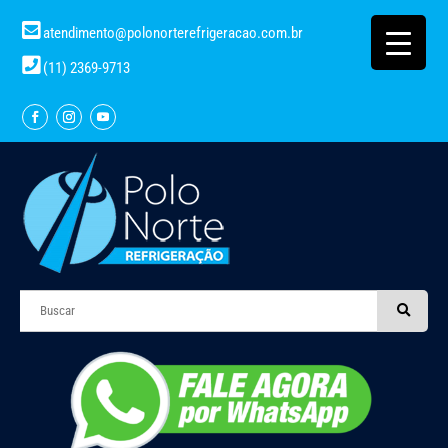
atendimento@polonorterefrigeracao.com.br
(11) 2369-9713