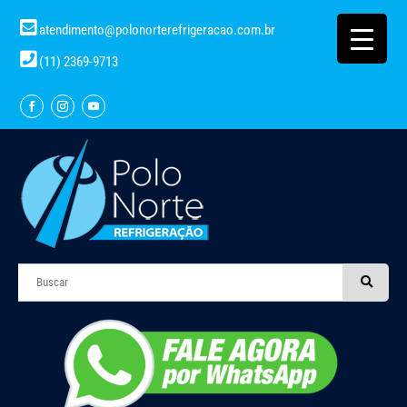
atendimento@polonorterefrigeracao.com.br
(11) 2369-9713