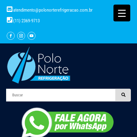
atendimento@polonorterefrigeracao.com.br
(11) 2369-9713