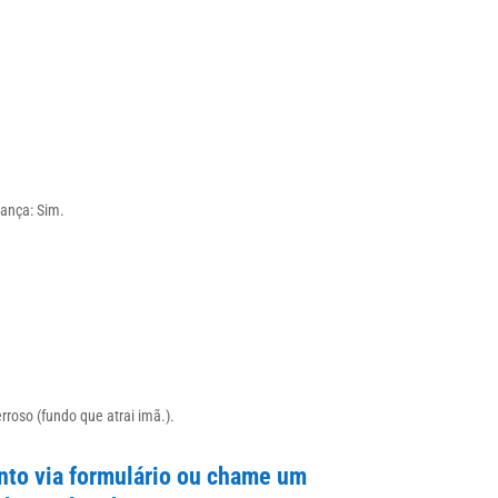
ança: Sim.
roso (fundo que atrai imã.).
to via formulário ou chame um