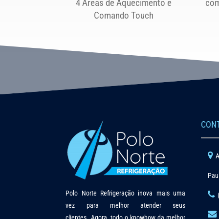
4 Áreas de Aquecimento e
com
Comando Touch
CON
A
Pau
Polo Norte Refrigeração inova mais uma
vez para melhor atender seus
clientes. Agora, todo o knowhow da melhor