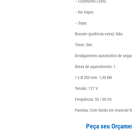
– Cozimento Lento.
– No Vapor.
– Sopa.
Booster (potência extra): Não.
Timer: Sim.
Desligamento automático de segur
Áreas de aquecimento: 1.
1 x Ø 200 mm: 1,30 kW.
Tensão: 127 V.
Frequência: 50 / 60 Hz.
Panelas: Com fundo em material fer
Peça seu Orçamen