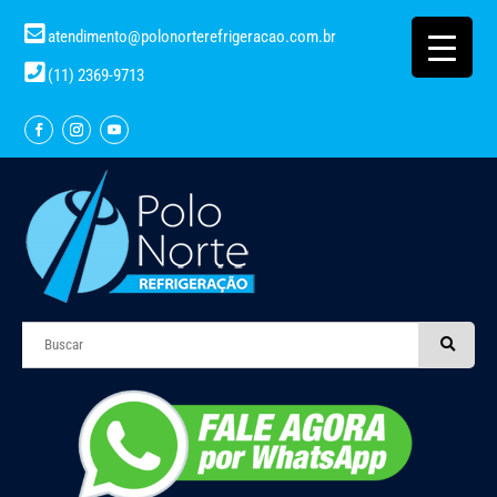
atendimento@polonorterefrigeracao.com.br
(11) 2369-9713