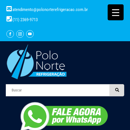
atendimento@polonorterefrigeracao.com.br
(11) 2369-9713